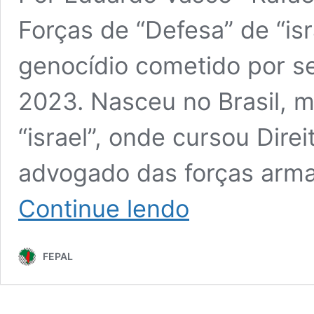
Forças de “Defesa” de “isr
genocídio cometido por se
2023. Nasceu no Brasil, m
“israel”, onde cursou Dire
advogado das forças arma
Desmentindo
Continue lendo
o
mentiroso
profissional
FEPAL
Rafael
Rozenszajn