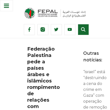
Federação
Outras
Palestina
notícias:
pede a
países
“israel” está
árabes e
“destruindo
islâmicos
a cena do
rompimento
crime em
de
Gaza” com
relações
operação
com
de remoção