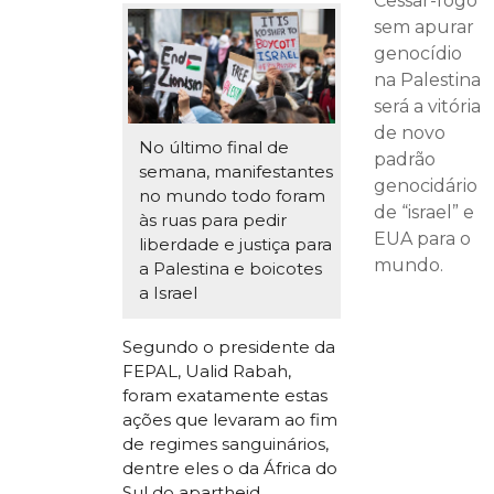
Cessar-fogo
sem apurar
genocídio
na Palestina
será a vitória
de novo
No último final de
padrão
semana, manifestantes
genocidário
no mundo todo foram
de “israel” e
às ruas para pedir
EUA para o
liberdade e justiça para
mundo.
a Palestina e boicotes
a Israel
Segundo o presidente da
FEPAL, Ualid Rabah,
foram exatamente estas
ações que levaram ao fim
de regimes sanguinários,
dentre eles o da África do
Sul do apartheid.