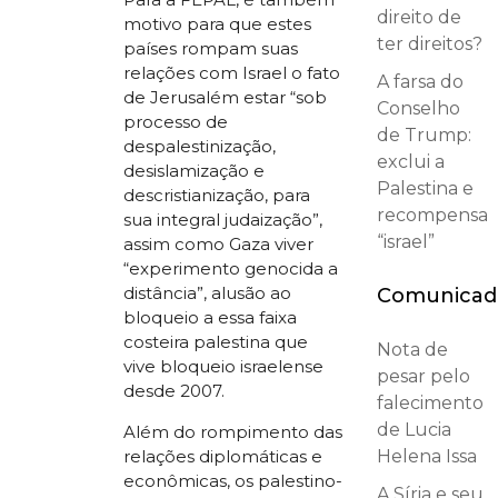
direito de
motivo para que estes
ter direitos?
países rompam suas
relações com Israel o fato
A farsa do
de Jerusalém estar “sob
Conselho
processo de
de Trump:
despalestinização,
exclui a
desislamização e
Palestina e
descristianização, para
recompensa
sua integral judaização”,
“israel”
assim como Gaza viver
“experimento genocida a
distância”, alusão ao
Comunicad
bloqueio a essa faixa
costeira palestina que
Nota de
vive bloqueio israelense
pesar pelo
desde 2007.
falecimento
de Lucia
Além do rompimento das
relações diplomáticas e
Helena Issa
econômicas, os palestino-
A Síria e seu