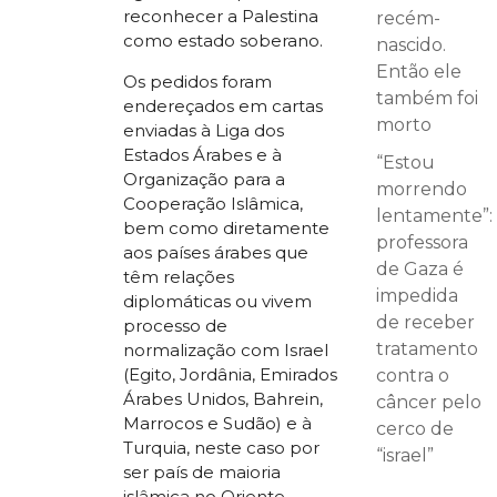
reconhecer a Palestina
recém-
como estado soberano.
nascido.
Então ele
Os pedidos foram
também foi
endereçados em cartas
morto
enviadas à Liga dos
Estados Árabes e à
“Estou
Organização para a
morrendo
Cooperação Islâmica,
lentamente”:
bem como diretamente
professora
aos países árabes que
de Gaza é
têm relações
impedida
diplomáticas ou vivem
de receber
processo de
tratamento
normalização com Israel
(Egito, Jordânia, Emirados
contra o
Árabes Unidos, Bahrein,
câncer pelo
Marrocos e Sudão) e à
cerco de
Turquia, neste caso por
“israel”
ser país de maioria
islâmica no Oriente