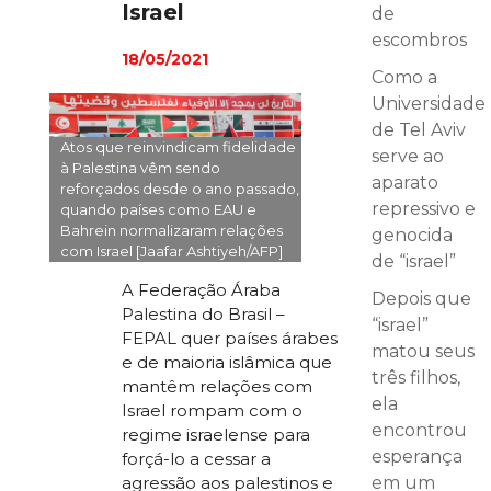
Israel
de
escombros
18/05/2021
Como a
Universidade
de Tel Aviv
Atos que reinvindicam fidelidade
serve ao
à Palestina vêm sendo
aparato
reforçados desde o ano passado,
repressivo e
quando países como EAU e
Bahrein normalizaram relações
genocida
com Israel [Jaafar Ashtiyeh/AFP]
de “israel”
A Federação Áraba
Depois que
Palestina do Brasil –
“israel”
FEPAL quer países árabes
matou seus
e de maioria islâmica que
três filhos,
mantêm relações com
ela
Israel rompam com o
encontrou
regime israelense para
esperança
forçá-lo a cessar a
agressão aos palestinos e
em um