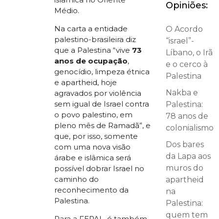
Opiniões:
Médio.
Na carta a entidade
O Acordo
palestino-brasileira diz
“israel”-
que a Palestina “vive
73
Líbano, o Irã
anos de ocupação
,
e o cerco à
genocídio, limpeza étnica
Palestina
e apartheid, hoje
Nakba e
agravados por violência
sem igual de Israel contra
Palestina:
o povo palestino, em
78 anos de
pleno mês de Ramadã”, e
colonialismo
que, por isso, somente
Dos bares
com uma nova visão
da Lapa aos
árabe e islâmica será
muros do
possível dobrar Israel no
caminho do
apartheid
reconhecimento da
na
Palestina.
Palestina:
quem tem
Para a FEPAL, é também