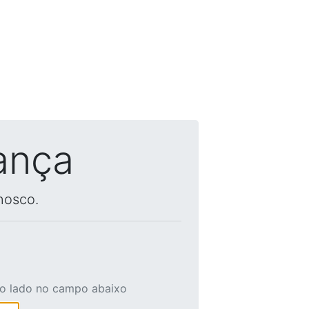
ança
nosco.
ao lado no campo abaixo