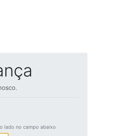
ança
nosco.
ao lado no campo abaixo