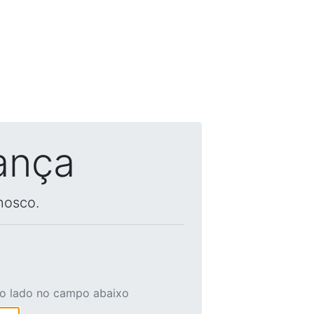
ança
nosco.
ao lado no campo abaixo