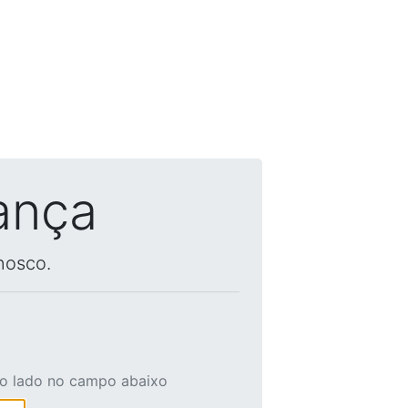
ança
nosco.
ao lado no campo abaixo