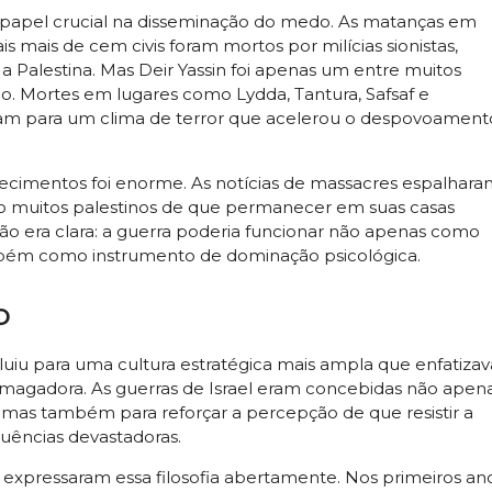
pel crucial na disseminação do medo. As matanças em
ais mais de cem civis foram mortos por milícias sionistas,
 Palestina. Mas Deir Yassin foi apenas um entre muitos
o. Mortes em lugares como Lydda, Tantura, Safsaf e
íram para um clima de terror que acelerou o despovoament
ecimentos foi enorme. As notícias de massacres espalhara
o muitos palestinos de que permanecer em suas casas
 lição era clara: a guerra poderia funcionar não apenas como
bém como instrumento de dominação psicológica.
o
iu para uma cultura estratégica mais ampla que enfatizav
esmagadora. As guerras de Israel eram concebidas não apen
, mas também para reforçar a percepção de que resistir a
uências devastadoras.
 expressaram essa filosofia abertamente. Nos primeiros an