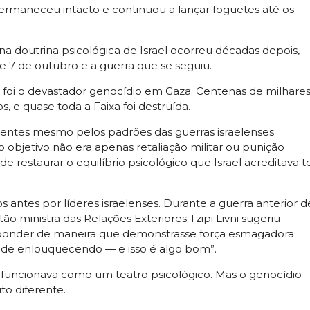
ermaneceu intacto e continuou a lançar foguetes até os
na doutrina psicológica de Israel ocorreu décadas depois,
7 de outubro e a guerra que se seguiu.
o foi o devastador genocídio em Gaza. Centenas de milhare
, e quase toda a Faixa foi destruída.
edentes mesmo pelos padrões das guerras israelenses
o objetivo não era apenas retaliação militar ou punição
e restaurar o equilíbrio psicológico que Israel acreditava t
os antes por líderes israelenses. Durante a guerra anterior d
ão ministra das Relações Exteriores Tzipi Livni sugeriu
sponder de maneira que demonstrasse força esmagadora:
onde enlouquecendo — e isso é algo bom”.
a funcionava como um teatro psicológico. Mas o genocídio
o diferente.