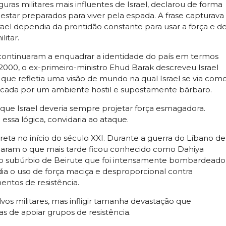
ras militares mais influentes de Israel, declarou de forma
estar preparados para viver pela espada. A frase capturava
rael dependia da prontidão constante para usar a força e d
itar.
 continuaram a enquadrar a identidade do país em termos
00, o ex-primeiro-ministro Ehud Barak descreveu Israel
 que refletia uma visão de mundo na qual Israel se via com
 cercada por um ambiente hostil e supostamente bárbaro.
 que Israel deveria sempre projetar força esmagadora.
essa lógica, convidaria ao ataque.
eta no início do século XXI. Durante a guerra do Líbano de
icularam o que mais tarde ficou conhecido como Dahiya
o subúrbio de Beirute que foi intensamente bombardeado
dia o uso de força maciça e desproporcional contra
mentos de resistência.
lvos militares, mas infligir tamanha devastação que
as de apoiar grupos de resistência.