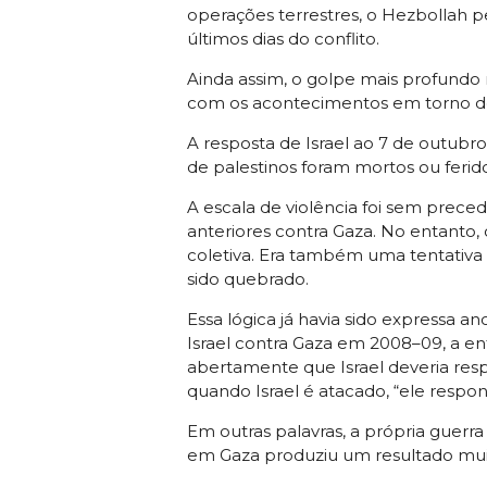
operações terrestres, o Hezbollah p
últimos dias do conflito.
Ainda assim, o golpe mais profundo 
com os acontecimentos em torno de 
A resposta de Israel ao 7 de outubr
de palestinos foram mortos ou feridos
A escala de violência foi sem prec
anteriores contra Gaza. No entanto, 
coletiva. Era também uma tentativa d
sido quebrado.
Essa lógica já havia sido expressa an
Israel contra Gaza em 2008–09, a ent
abertamente que Israel deveria re
quando Israel é atacado, “ele resp
Em outras palavras, a própria guerr
em Gaza produziu um resultado muit