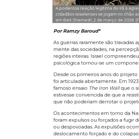
A poderosa reação legítima do Irã à agre
cidadãos israelenses se jogam no chão ao 
em Beit Shemesh, 2 de março de 2026. (F
Por Ramzy Baroud*
As guerras raramente são travadas 
mente das sociedades, na percepção 
regiões inteiras. Israel compreendeu
psicológica tornou-se um componente
Desde os primeiros anos do projeto 
foi articulada abertamente. Em 1923,
famoso ensaio
The Iron Wall
que o s
estivesse convencida de que a resis
que não poderiam derrotar o projeto
Os acontecimentos em torno da Nakba
foram expulsos ou forçados a fugir 
ou despovoadas. As expulsões ocorr
deslocamento forçado e do colapso 