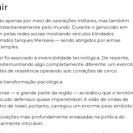
ir
ão apenas por meio de operações militares, mas também
 instantaneamente pelo mundo. Durante o genocídio em
 pelas redes sociais mostrando veículos blindados
 temidos tanques Merkava — sendo atingidos por armas
 simples.
el foi associado à invencibilidade tecnológica. De repente,
testemunhando algo completamente diferente: um exércit
s de resistência operando sob condições de cerco.
sa transformação psicológica.
ense — e grande parte da região — acreditou que o territór
scudo defensivo quase impenetrável. A visão de ondas de
ntro de Israel, portanto, carregou um enorme peso simbólic
osições mais profundamente enraizadas na política do
itarmente intocável.