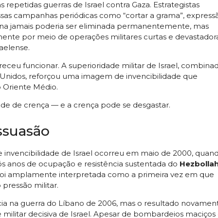
 repetidas guerras de Israel contra Gaza. Estrategistas
 essas campanhas periódicas como “cortar a grama”, express
stina jamais poderia ser eliminada permanentemente, mas
mente por meio de operações militares curtas e devastador
raelense.
eceu funcionar. A superioridade militar de Israel, combina
 Unidos, reforçou uma imagem de invencibilidade que
o Oriente Médio.
de de crença — e a crença pode se desgastar.
issuasão
e invencibilidade de Israel ocorreu em maio de 2000, quan
após anos de ocupação e resistência sustentada do
Hezbolla
 foi amplamente interpretada como a primeira vez em que
 pressão militar.
ncia na guerra do Líbano de 2006, mas o resultado novamen
militar decisiva de Israel. Apesar de bombardeios maciços