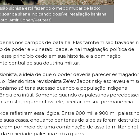
ssão sionista está fazendo o medo mudar de lado:
soar da sirene indicando possível retaliação iraniana
oto: Amir Cohen/Reuters)
apenas nos campos de batalha. Elas também são travadas n
de poder e vulnerabilidade, e na imaginação política de
 esse princípio cedo em sua história, e a dominação
 central de sua doutrina militar.
sionista, a ideia de que o poder deveria parecer esmagador
 o líder sionista revisionista Ze’ev Jabotinsky escreveu em 
ionismo só teria sucesso quando a população indígena
tência era inútil. Somente quando os palestinos percebess
 sionista, argumentava ele, aceitariam sua permanência.
 refletiram essa lógica. Entre 800 mil e 900 mil palestin
de suas casas, enquanto centenas de aldeias foram destruíd
eram por meio de uma combinação de assalto militar diret
da sociedade palestina sob a guerra.