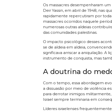
Os massacres desempenharam um pa
Deir Yassin, em abril de 1948, nas qu
rapidamente repercutiram por toda a
massacres ocorridos naquele períod
numerosas outras aldeias contribu
das comunidades palestinas.
O impacto psicológico desses acont
se de aldeia em aldeia, convencend
significava arriscar a aniquilação. A
instrumento de conquista, mas tam
A doutrina do med
Com o tempo, essa abordagem evolu
a dissuasão por meio de violência 
para derrotar inimigos militarmente
Israel sempre terminaria em conseq
Líderes israelenses frequentemente