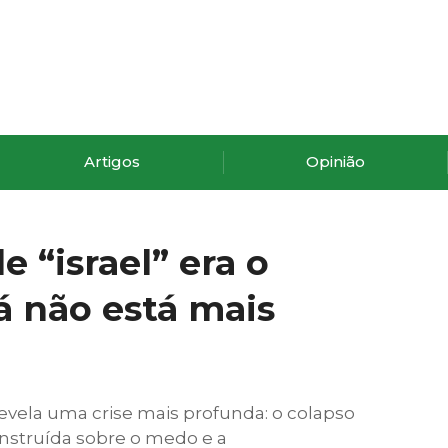
Artigos
Opinião
 “israel” era o
á não está mais
ã revela uma crise mais profunda: o colapso
nstruída sobre o medo e a