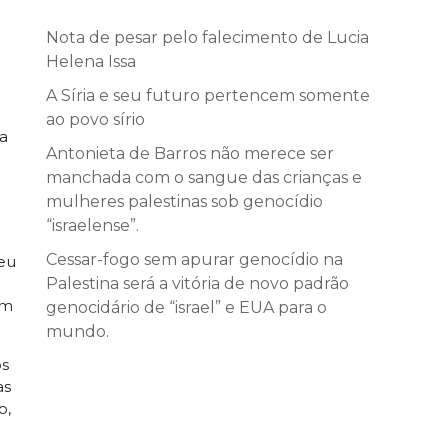
Nota de pesar pelo falecimento de Lucia
Helena Issa
A Síria e seu futuro pertencem somente
ao povo sírio
a
Antonieta de Barros não merece ser
manchada com o sangue das crianças e
mulheres palestinas sob genocídio
“israelense”.
Cessar-fogo sem apurar genocídio na
seu
Palestina será a vitória de novo padrão
em
genocidário de “israel” e EUA para o
mundo.
os
as
o,