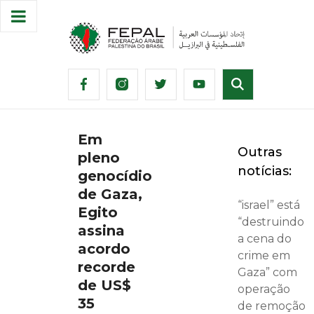
Em
Outras
pleno
notícias:
genocídio
de Gaza,
“israel” está
Egito
“destruindo
assina
a cena do
acordo
crime em
recorde
Gaza” com
de US$
operação
35
de remoção