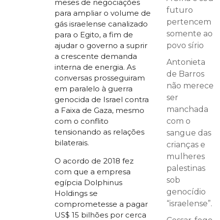
meses de negociações
futuro
para ampliar o volume de
pertencem
gás israelense canalizado
somente ao
para o Egito, a fim de
ajudar o governo a suprir
povo sírio
a crescente demanda
Antonieta
interna de energia. As
de Barros
conversas prosseguiram
não merece
em paralelo à guerra
ser
genocida de Israel contra
manchada
a Faixa de Gaza, mesmo
com o conflito
com o
tensionando as relações
sangue das
bilaterais.
crianças e
mulheres
O acordo de 2018 fez
palestinas
com que a empresa
sob
egípcia Dolphinus
genocídio
Holdings se
“israelense”.
comprometesse a pagar
US$ 15 bilhões por cerca