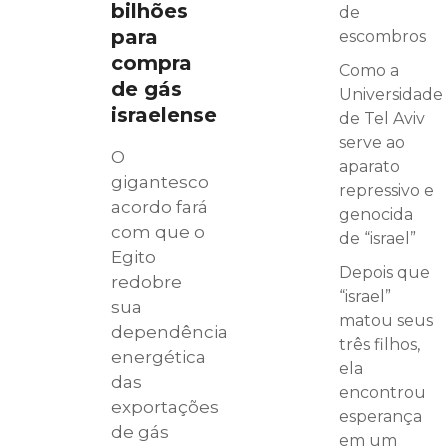
bilhões
de
para
escombros
compra
Como a
de gás
Universidade
israelense
de Tel Aviv
serve ao
O
aparato
gigantesco
repressivo e
acordo fará
genocida
com que o
de “israel”
Egito
Depois que
redobre
“israel”
sua
matou seus
dependência
três filhos,
energética
ela
das
encontrou
exportações
esperança
de gás
em um