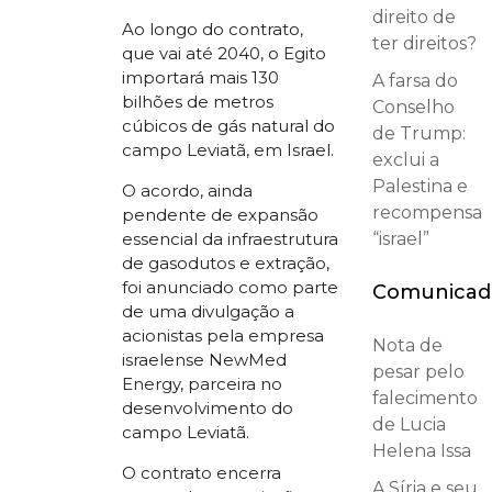
direito de
Ao longo do contrato,
ter direitos?
que vai até 2040, o Egito
importará mais 130
A farsa do
bilhões de metros
Conselho
cúbicos de gás natural do
de Trump:
campo Leviatã, em Israel.
exclui a
Palestina e
O acordo, ainda
recompensa
pendente de expansão
essencial da infraestrutura
“israel”
de gasodutos e extração,
foi anunciado como parte
Comunicad
de uma divulgação a
acionistas pela empresa
Nota de
israelense NewMed
pesar pelo
Energy, parceira no
falecimento
desenvolvimento do
de Lucia
campo Leviatã.
Helena Issa
O contrato encerra
A Síria e seu