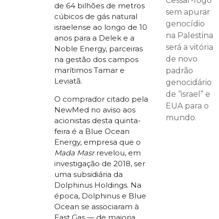
Cessar-fogo
de 64 bilhões de metros
sem apurar
cúbicos de gás natural
genocídio
israelense ao longo de 10
na Palestina
anos para a Delek e a
será a vitória
Noble Energy, parceiras
de novo
na gestão dos campos
marítimos Tamar e
padrão
Leviatã.
genocidário
de “israel” e
O comprador citado pela
EUA para o
NewMed no aviso aos
mundo.
acionistas desta quinta-
feira é a Blue Ocean
Energy, empresa que o
Mada Masr
revelou, em
investigação de 2018, ser
uma subsidiária da
Dolphinus Holdings. Na
época, Dolphinus e Blue
Ocean se associaram à
East Gas — de maioria