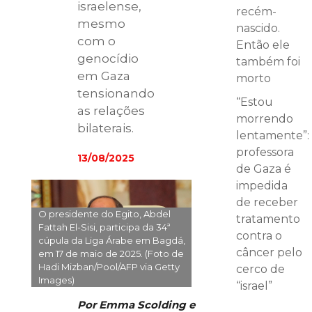
israelense,
recém-
mesmo
nascido.
com o
Então ele
genocídio
também foi
em Gaza
morto
tensionando
“Estou
as relações
morrendo
bilaterais.
lentamente”:
professora
13/08/2025
de Gaza é
impedida
de receber
O presidente do Egito, Abdel
tratamento
Fattah El-Sisi, participa da 34ª
contra o
cúpula da Liga Árabe em Bagdá,
câncer pelo
em 17 de maio de 2025. (Foto de
Hadi Mizban/Pool/AFP via Getty
cerco de
Images)
“israel”
Por Emma Scolding e