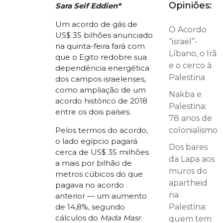
Opiniões:
Sara Seif Eddien*
Um acordo de gás de
O Acordo
US$ 35 bilhões anunciado
“israel”-
na quinta-feira fará com
Líbano, o Irã
que o Egito redobre sua
e o cerco à
dependência energética
Palestina
dos campos israelenses,
como ampliação de um
Nakba e
acordo histórico de 2018
Palestina:
entre os dois países.
78 anos de
Pelos termos do acordo,
colonialismo
o lado egípcio pagará
Dos bares
cerca de US$ 35 milhões
da Lapa aos
a mais por bilhão de
muros do
metros cúbicos do que
apartheid
pagava no acordo
na
anterior — um aumento
de 14,8%, segundo
Palestina:
cálculos do
Mada Masr
.
quem tem