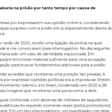
abaria na prisão por tanto tempo por causa de
presas por expressarem sua opinião online e, considerando
 fiquei surpreso com a prisão em si, especialmente diante d
ca.
o verão de 2023, recebi uma ligação da polícia na qual
de e me convocaram para interrogatório. No dia seguinte,
havia sido um caso de identidade equivocada. Em
uiram encontrar material suficiente para uma acusação
igação para buscar fundamentos adicionais para a prisão.
não acreditei que receberia uma punição tão pesada. A
 por expressar opiniões políticas era a imposta ao Sheikh
 Movimento Islâmico em Israel, condenado em 2020 a 28
amais imaginei que receberia uma pena como a dele.
igura conhecida, com dezenas de milhares de seguidores,
 audiências foi repetido inúmeras vezes [pelos promotores]
gital. Em um dos interrogatórios, um investigador me disse