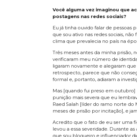
Você alguma vez imaginou que ac
postagens nas redes sociais?
Eu já tinha ouvido falar de pessoas 
que sou ativo nas redes sociais, não
clima que prevalecia no país na épo
Três meses antes da minha prisão, n
verificaram meu número de identida
ligaram novamente e alegaram que 
retrospecto, parece que não conseg
formal e, portanto, adiaram a invest
Mas [quando fui preso em outubro] 
punição mais severa que eu lembrava
Raed Salah [líder do ramo norte do
meses de prisão por incitação], e j
Acredito que o fato de eu ser uma f
levou a essa severidade. Durante as
que sou blogueiro e influenciador di