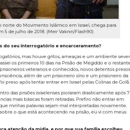
o norte do Movimento Islâmico em Israel, chega para
m 5 de julho de 2018. (Meir Vaknin/Flash90)
s do seu interrogatório e encarceramento?
rogatórios, mas houve gritos, ameaças e um ambiente sever
sei os primeiros 10 dias na Prisão de Megiddo e o restant
 prisioneiros veteranos e conhecidos, novos detentos preso
onsciência, além de um prisioneiro sírio e um prisioneiro da
i preso após tentar entrar em Israel pelas Colinas de Golã.
ro das prisões israelenses pioraram drasticamente após 7
cias mais básicas foram retiradas. Prefiro não entrar em
que minhas palavras sejam mal interpretadas novamente.
to sobre o que está acontecendo na prisão, eu vi com meus
ca atenção da mídia, e por que sua família escolheu