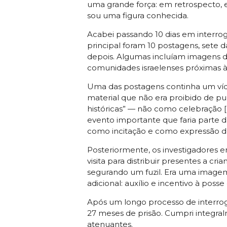
uma grande força: em retrospecto, e
sou uma figura conhecida.
Acabei passando 10 dias em interroga
principal foram 10 postagens, sete d
depois. Algumas incluíam imagens d
comunidades israelenses próximas à
Uma das postagens continha um víde
material que não era proibido de p
históricas” — não como celebração [
evento importante que faria parte da
como incitação e como expressão de
Posteriormente, os investigadores 
visita para distribuir presentes a c
segurando um fuzil. Era uma image
adicional: auxílio e incentivo à poss
Após um longo processo de interroga
27 meses de prisão. Cumpri integra
atenuantes.