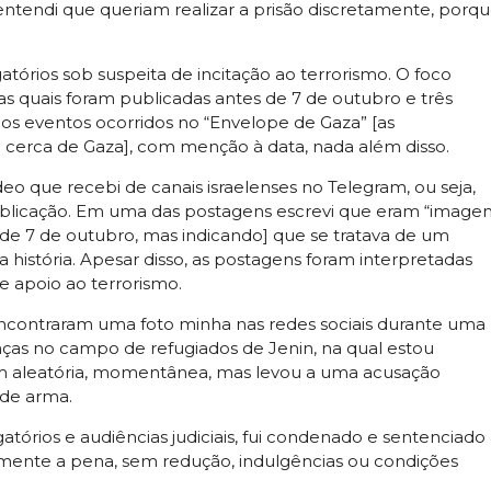
ntendi que queriam realizar a prisão discretamente, porq
tórios sob suspeita de incitação ao terrorismo. O foco
as quais foram publicadas antes de 7 de outubro e três
os eventos ocorridos no “Envelope de Gaza” [as
 cerca de Gaza], com menção à data, nada além disso.
o que recebi de canais israelenses no Telegram, ou seja,
ublicação. Em uma das postagens escrevi que eram “image
de 7 de outubro, mas indicando] que se tratava de um
 história. Apesar disso, as postagens foram interpretadas
 apoio ao terrorismo.
encontraram uma foto minha nas redes sociais durante uma
rianças no campo de refugiados de Jenin, na qual estou
m aleatória, momentânea, mas levou a uma acusação
e de arma.
tórios e audiências judiciais, fui condenado e sentenciado
lmente a pena, sem redução, indulgências ou condições