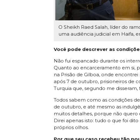
O Sheikh Raed Salah, líder do ram
uma audiência judicial em Haifa, e
Você pode descrever as condiçõe
Não fui espancado durante os inter
Quanto ao encarceramento em si, pas
na Prisão de Gilboa, onde encontrei
após 7 de outubro, prisioneiros de c
Turquia que, segundo me disseram, fo
Todos sabem como as condições dent
de outubro, e até mesmo as indulgên
muitos detalhes, porque não quero 
Direi apenas isto: tudo o que foi di
próprios olhos.
Por que seu caso recebeu tão pou