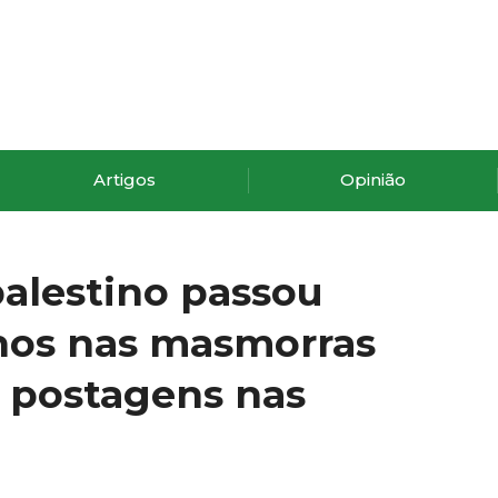
Artigos
Opinião
palestino passou
anos nas masmorras
r postagens nas