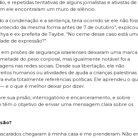
, e repetidas tentativas de alguns jornalistas e ativistas de
om ele encontraram um muro de silêncio.
o a condenação e a sentença, teria ocorrido se ele não fos
ontecido da mesma forma antes de 7 de outubro”, explico
hya e ex-prefeita de Tayibe. “No cerne desse caso está um
dade de expressão?”
 em prisões de segurança israelenses deixaram uma marca
 metade do peso corporal, mas igualmente notável foi a
ens nas redes sociais. Desde sua libertação, ele não
eitos humanos ou atividades de ajuda a crianças palestinas
a evita totalmente referências políticas. Ele aprendeu o q
 — e o que é melhor deixar por dizer.
re sua prisão, interrogatório e encarceramento, e sobre
o têm o objetivo de enviar uma mensagem clara sobre os
isão?
 mascarados chegaram à minha casa e me prenderam. Não er