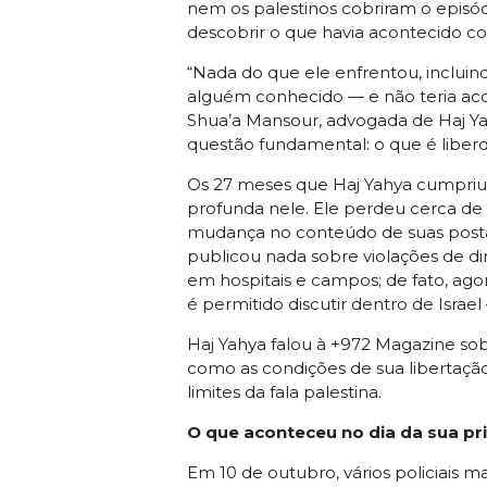
nem os palestinos cobriram o episódio
descobrir o que havia acontecido c
“Nada do que ele enfrentou, incluind
alguém conhecido — e não teria ac
Shua’a Mansour, advogada de Haj Ya
questão fundamental: o que é liber
Os 27 meses que Haj Yahya cumpriu
profunda nele. Ele perdeu cerca de
mudança no conteúdo de suas postag
publicou nada sobre violações de dir
em hospitais e campos; de fato, agor
é permitido discutir dentro de Israel
Haj Yahya falou à +972 Magazine sob
como as condições de sua libertaçã
limites da fala palestina.
O que aconteceu no dia da sua pr
Em 10 de outubro, vários policiais