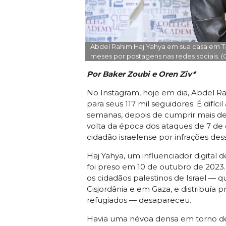
Abdel Rahim Haj Yahya em sua casa em Ta
meses por postagens nas redes sociais. (
Por Baker Zoubi e Oren Ziv*
No Instagram, hoje em dia, Abdel Ra
para seus 117 mil seguidores. É difíc
semanas, depois de cumprir mais de 
volta da época dos ataques de 7 de
cidadão israelense por infrações dess
Haj Yahya, um influenciador digital d
foi preso em 10 de outubro de 2023
os cidadãos palestinos de Israel — 
Cisjordânia e em Gaza, e distribuía 
refugiados — desapareceu.
Havia uma névoa densa em torno de s