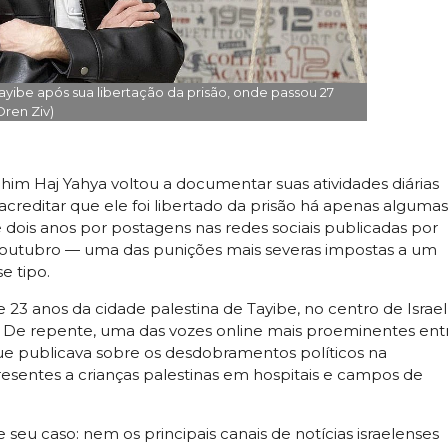
yibe após sua libertação da prisão, onde passou 27
Oren Ziv)
him Haj Yahya voltou a documentar suas atividades diárias
il acreditar que ele foi libertado da prisão há apenas algumas
dois anos por postagens nas redes sociais publicadas por
 outubro — uma das punições mais severas impostas a um
e tipo.
e 23 anos da cidade palestina de Tayibe, no centro de Israel
. De repente, uma das vozes online mais proeminentes ent
que publicava sobre os desdobramentos políticos na
presentes a crianças palestinas em hospitais e campos de
eu caso: nem os principais canais de notícias israelenses