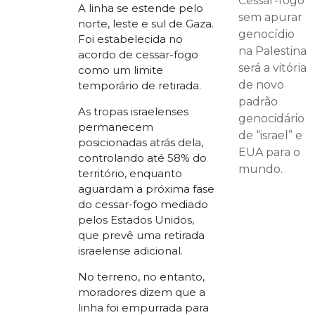
Cessar-fogo
A linha se estende pelo
sem apurar
norte, leste e sul de Gaza.
genocídio
Foi estabelecida no
na Palestina
acordo de cessar-fogo
será a vitória
como um limite
de novo
temporário de retirada.
padrão
As tropas israelenses
genocidário
permanecem
de “israel” e
posicionadas atrás dela,
EUA para o
controlando até 58% do
mundo.
território, enquanto
aguardam a próxima fase
do cessar-fogo mediado
pelos Estados Unidos,
que prevê uma retirada
israelense adicional.
No terreno, no entanto,
moradores dizem que a
linha foi empurrada para