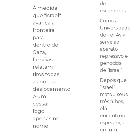
de
À medida
escombros
que "israel"
Como a
avança a
Universidade
fronteira
de Tel Aviv
para
serve ao
dentro de
aparato
Gaza,
repressivo e
famílias
genocida
relatam
de “israel”
tiros todas
Depois que
as noites,
“israel”
deslocamento
matou seus
e um
três filhos,
cessar-
ela
fogo
encontrou
apenas no
esperança
nome
em um