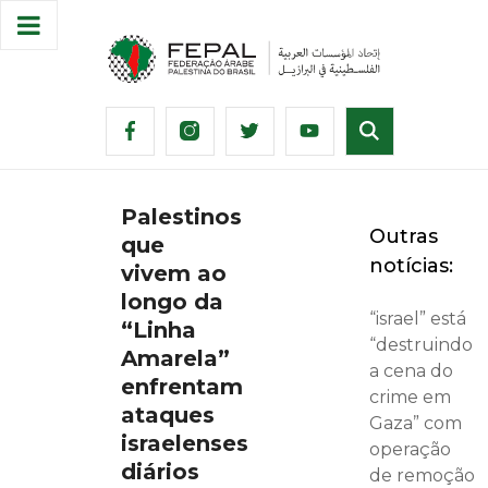
Palestinos
Outras
que
notícias:
vivem ao
longo da
“israel” está
“Linha
“destruindo
Amarela”
a cena do
enfrentam
crime em
ataques
Gaza” com
israelenses
operação
diários
de remoção