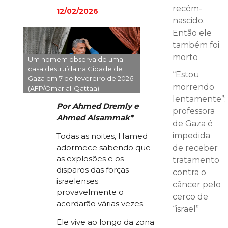
recém-
12/02/2026
nascido.
Então ele
também foi
morto
Um homem observa de uma
casa destruída na Cidade de
“Estou
Gaza em 7 de fevereiro de 2026
morrendo
(AFP/Omar al-Qattaa)
lentamente”:
Por Ahmed Dremly e
professora
Ahmed Alsammak*
de Gaza é
impedida
Todas as noites, Hamed
adormece sabendo que
de receber
as explosões e os
tratamento
disparos das forças
contra o
israelenses
câncer pelo
provavelmente o
cerco de
acordarão várias vezes.
“israel”
Ele vive ao longo da zona