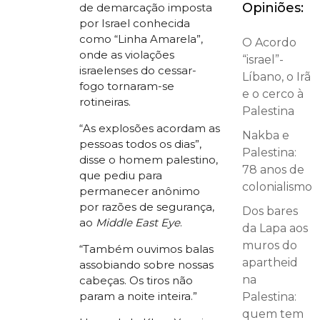
Opiniões:
de demarcação imposta
por Israel conhecida
como “Linha Amarela”,
O Acordo
onde as violações
“israel”-
israelenses do cessar-
Líbano, o Irã
fogo tornaram-se
e o cerco à
rotineiras.
Palestina
“As explosões acordam as
Nakba e
pessoas todos os dias”,
Palestina:
disse o homem palestino,
78 anos de
que pediu para
colonialismo
permanecer anônimo
por razões de segurança,
Dos bares
ao
Middle East Eye
.
da Lapa aos
muros do
“Também ouvimos balas
apartheid
assobiando sobre nossas
na
cabeças. Os tiros não
param a noite inteira.”
Palestina:
quem tem