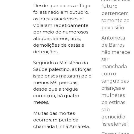
Desde que o cessar-fogo
futuro
foi assinado em outubro,
pertencem
as forças israelenses o
somente ao
violaram repetidamente
povo sírio
por meio de numerosos
Antonieta
ataques aéreos, tiros,
de Barros
demolições de casas e
detenções.
não merece
ser
Segundo o Ministério da
manchada
Saúde palestino, as forças
com o
israelenses mataram pelo
sangue das
menos 591 pessoas
crianças e
desde que a trégua
mulheres
começou, há quatro
meses.
palestinas
sob
Muitas das mortes
genocídio
ocorreram perto da
“israelense”.
chamada Linha Amarela.