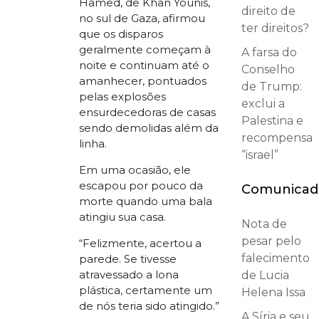
Hamed, de Khan Younis,
direito de
no sul de Gaza, afirmou
ter direitos?
que os disparos
geralmente começam à
A farsa do
noite e continuam até o
Conselho
amanhecer, pontuados
de Trump:
pelas explosões
exclui a
ensurdecedoras de casas
Palestina e
sendo demolidas além da
recompensa
linha.
“israel”
Em uma ocasião, ele
escapou por pouco da
Comunicad
morte quando uma bala
atingiu sua casa.
Nota de
pesar pelo
“Felizmente, acertou a
falecimento
parede. Se tivesse
atravessado a lona
de Lucia
plástica, certamente um
Helena Issa
de nós teria sido atingido.”
A Síria e seu