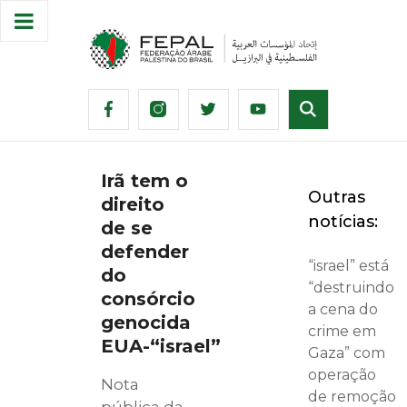
Irã tem o
Outras
direito
notícias:
de se
defender
“israel” está
do
“destruindo
consórcio
a cena do
genocida
crime em
EUA-“israel”
Gaza” com
operação
Nota
de remoção