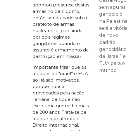
Cessar-fogo
apontou presença destas
sem apurar
armas no país. Como,
genocídio
então, ser atacado sob o
na Palestina
pretexto de armas
será a vitória
nucleares e, pior ainda,
de novo
por dois regimes
padrão
gângsteres quando o
genocidário
assunto é armamento de
de “israel” e
destruição em massa?
EUA para o
Importante frisar que os
mundo.
ataques de “israel” e EUA
ao Irã são imotivados,
porque nunca
provocados pela nação
iraniana, país que não
inicia uma guerra há mais
de 200 anos. Trata-se de
ataque que afronta o
Direito Internacional,