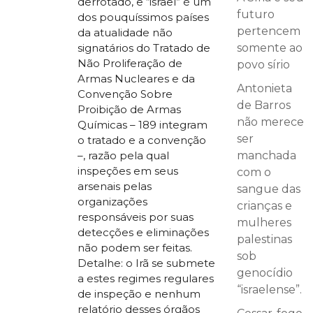
derrotado, e “israel” é um
futuro
dos pouquíssimos países
pertencem
da atualidade não
somente ao
signatários do Tratado de
Não Proliferação de
povo sírio
Armas Nucleares e da
Antonieta
Convenção Sobre
de Barros
Proibição de Armas
não merece
Químicas – 189 integram
ser
o tratado e a convenção
manchada
–, razão pela qual
inspeções em seus
com o
arsenais pelas
sangue das
organizações
crianças e
responsáveis por suas
mulheres
detecções e eliminações
palestinas
não podem ser feitas.
sob
Detalhe: o Irã se submete
genocídio
a estes regimes regulares
“israelense”.
de inspeção e nenhum
relatório desses órgãos