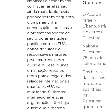
cientistas e acadêmicos,
Opiniões:
com suas famílias, são
ainda mais deploráveis
O Acordo
por ocorrerem enquanto
“israel”-
o país mantinha
Líbano, o Irã
conversações políticas e
e o cerco à
diplomáticas acerca de
Palestina
seu programa nuclear
pacífico com os EUA,
Nakba e
donos de “israel” e
Palestina:
responsáveis maiores
78 anos de
pelo extermínio em
colonialismo
curso em Gaza. Nunca
uma nação resvalou
Dos bares
tanto para o esgoto das
da Lapa aos
relações internacionais
muros do
quanto os EUA na
apartheid
atualidade. O sistema
na
internacional e suas
Palestina:
organizações têm hoje
quem tem
quase que a mesma