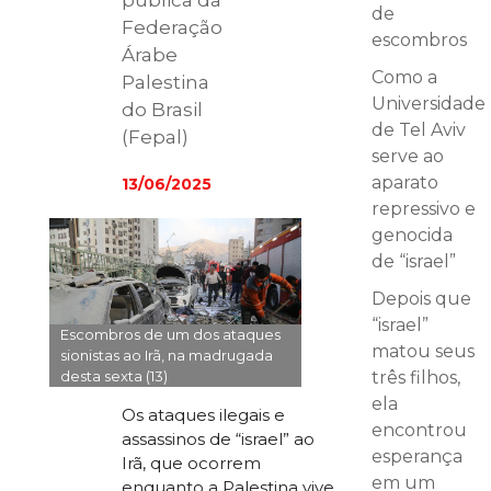
pública da
de
Federação
escombros
Árabe
Como a
Palestina
Universidade
do Brasil
de Tel Aviv
(Fepal)
serve ao
aparato
13/06/2025
repressivo e
genocida
de “israel”
Depois que
“israel”
Escombros de um dos ataques
matou seus
sionistas ao Irã, na madrugada
três filhos,
desta sexta (13)
ela
Os ataques ilegais e
encontrou
assassinos de “israel” ao
esperança
Irã, que ocorrem
em um
enquanto a Palestina vive