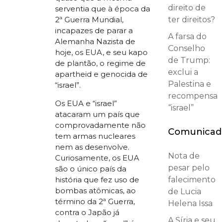
direito de
serventia que à época da
ter direitos?
2ª Guerra Mundial,
incapazes de parar a
A farsa do
Alemanha Nazista de
Conselho
hoje, os EUA, e seu kapo
de Trump:
de plantão, o regime de
exclui a
apartheid e genocida de
Palestina e
“israel”.
recompensa
Os EUA e “israel”
“israel”
atacaram um país que
comprovadamente não
Comunicad
tem armas nucleares
nem as desenvolve.
Nota de
Curiosamente, os EUA
pesar pelo
são o único país da
falecimento
história que fez uso de
bombas atômicas, ao
de Lucia
término da 2ª Guerra,
Helena Issa
contra o Japão já
A Síria e seu