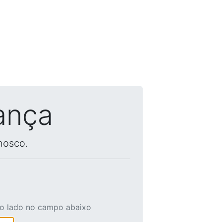
ança
nosco.
ao lado no campo abaixo