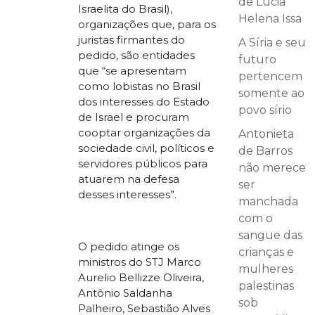
de Lucia
Israelita do Brasil),
Helena Issa
organizações que, para os
juristas firmantes do
A Síria e seu
pedido, são entidades
futuro
que “se apresentam
pertencem
como lobistas no Brasil
somente ao
dos interesses do Estado
povo sírio
de Israel e procuram
cooptar organizações da
Antonieta
sociedade civil, políticos e
de Barros
servidores públicos para
não merece
atuarem na defesa
ser
desses interesses”.
manchada
com o
sangue das
O pedido atinge os
crianças e
ministros do STJ Marco
mulheres
Aurelio Bellizze Oliveira,
palestinas
Antônio Saldanha
sob
Palheiro, Sebastião Alves