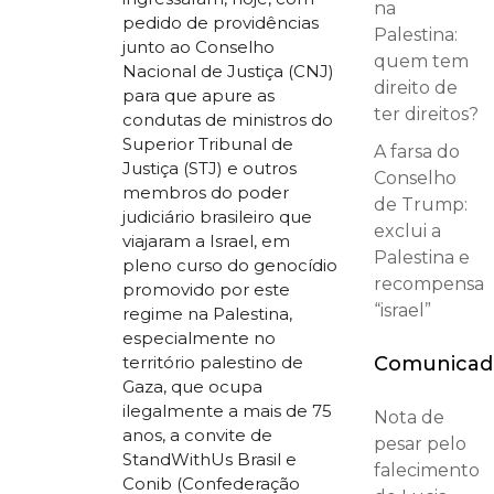
na
pedido de providências
Palestina:
junto ao Conselho
quem tem
Nacional de Justiça (CNJ)
direito de
para que apure as
ter direitos?
condutas de ministros do
Superior Tribunal de
A farsa do
Justiça (STJ) e outros
Conselho
membros do poder
de Trump:
judiciário brasileiro que
exclui a
viajaram a Israel, em
Palestina e
pleno curso do genocídio
recompensa
promovido por este
“israel”
regime na Palestina,
especialmente no
Comunicad
território palestino de
Gaza, que ocupa
ilegalmente a mais de 75
Nota de
anos, a convite de
pesar pelo
StandWithUs Brasil e
falecimento
Conib (Confederação