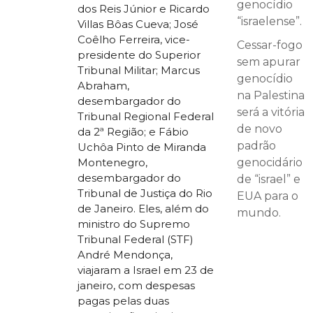
genocídio
dos Reis Júnior e Ricardo
“israelense”.
Villas Bôas Cueva; José
Coêlho Ferreira, vice-
Cessar-fogo
presidente do Superior
sem apurar
Tribunal Militar; Marcus
genocídio
Abraham,
na Palestina
desembargador do
será a vitória
Tribunal Regional Federal
de novo
da 2ª Região; e Fábio
padrão
Uchôa Pinto de Miranda
genocidário
Montenegro,
desembargador do
de “israel” e
Tribunal de Justiça do Rio
EUA para o
de Janeiro. Eles, além do
mundo.
ministro do Supremo
Tribunal Federal (STF)
André Mendonça,
viajaram a Israel em 23 de
janeiro, com despesas
pagas pelas duas