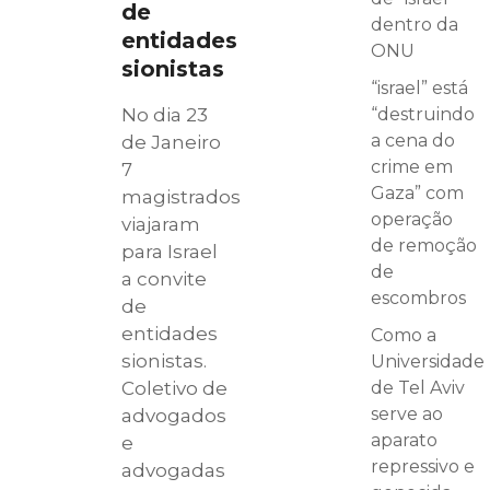
de
dentro da
entidades
ONU
sionistas
“israel” está
No dia 23
“destruindo
a cena do
de Janeiro
crime em
7
Gaza” com
magistrados
operação
viajaram
de remoção
para Israel
de
a convite
escombros
de
entidades
Como a
sionistas.
Universidade
Coletivo de
de Tel Aviv
serve ao
advogados
aparato
e
repressivo e
advogadas