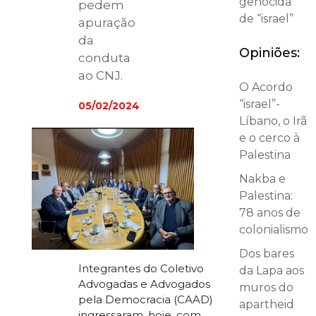
genocida
pedem
de “israel”
apuração
da
Opiniões:
conduta
ao CNJ.
O Acordo
“israel”-
05/02/2024
Líbano, o Irã
e o cerco à
Palestina
Nakba e
Palestina:
78 anos de
colonialismo
Dos bares
Integrantes do Coletivo
da Lapa aos
Advogadas e Advogados
muros do
pela Democracia (CAAD)
apartheid
ingressaram, hoje, com